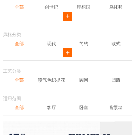
全部
创世纪
理想国
乌托邦
威尔第
ID
骑士风范
其他
风格分类
全部
现代
简约
欧式
新中式
田园
美式
素色
轻奢
工艺分类
全部
喷气色织提花
圆网
凹版
表面发泡
易洁
适用范围
全部
客厅
卧室
背景墙
书房
办公场所
儿童房