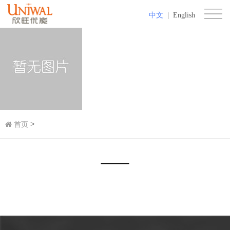
中文
|
English
>
首页