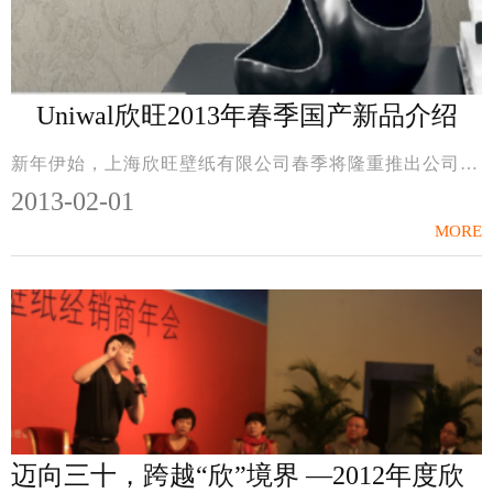
Uniwal欣旺2013年春季国产新品介绍
新年伊始，上海欣旺壁纸有限公司春季将隆重推出公司重磅打造的UniCosmo优时尚品牌旗下的两套新版本---【UniCosmo20罗蔓园RomanGarden】和【UniCosmo21新罗花月GangnamSt...
2013-02-01
MORE
迈向三十，跨越“欣”境界 —2012年度欣