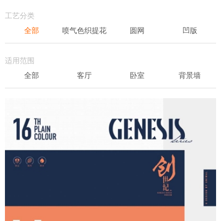
轻奢
工艺分类
全部
喷气色织提花
圆网
凹版
表面发泡
易洁
适用范围
全部
客厅
卧室
背景墙
书房
办公场所
儿童房