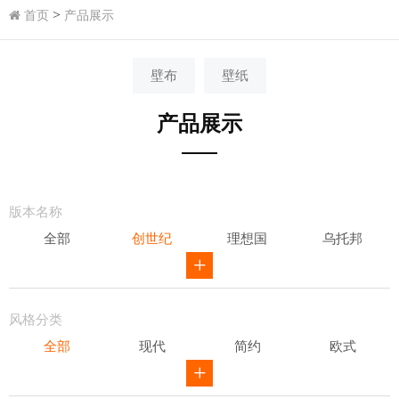
>
首页
产品展示
壁布
壁纸
产品展示
版本名称
全部
创世纪
理想国
乌托邦
威尔第
ID
骑士风范
其他
风格分类
全部
现代
简约
欧式
新中式
田园
美式
素色