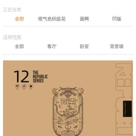
轻奢
工艺分类
全部
喷气色织提花
圆网
凹版
表面发泡
易洁
适用范围
全部
客厅
卧室
背景墙
书房
办公场所
儿童房