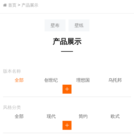
>
首页
产品展示
壁布
壁纸
产品展示
版本名称
全部
创世纪
理想国
乌托邦
威尔第
ID
骑士风范
其他
风格分类
全部
现代
简约
欧式
新中式
田园
美式
素色