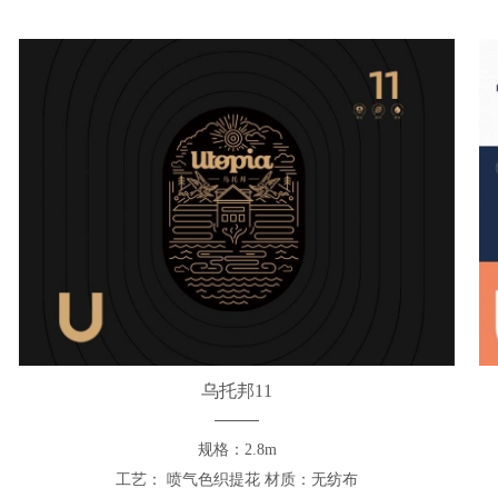
乌托邦11
规格：2.8m
工艺： 喷气色织提花 材质：无纺布