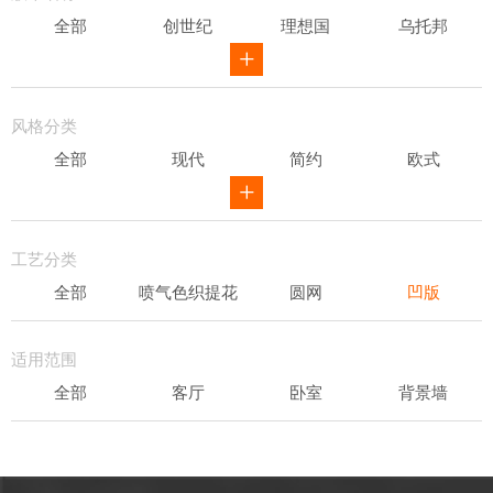
全部
创世纪
理想国
乌托邦
威尔第
ID
骑士风范
其他
风格分类
全部
现代
简约
欧式
新中式
田园
美式
素色
轻奢
工艺分类
全部
喷气色织提花
圆网
凹版
表面发泡
易洁
适用范围
全部
客厅
卧室
背景墙
书房
办公场所
儿童房