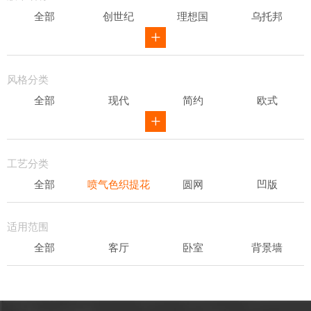
全部
创世纪
理想国
乌托邦
威尔第
ID
骑士风范
其他
风格分类
全部
现代
简约
欧式
新中式
田园
美式
素色
轻奢
工艺分类
全部
喷气色织提花
圆网
凹版
表面发泡
易洁
适用范围
全部
客厅
卧室
背景墙
书房
办公场所
儿童房