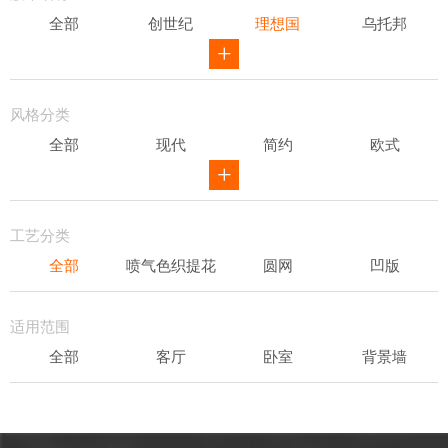
全部
创世纪
理想国
乌托邦
威尔第
ID
骑士风范
其他
风格分类
全部
现代
简约
欧式
新中式
田园
美式
素色
轻奢
工艺分类
全部
喷气色织提花
圆网
凹版
表面发泡
易洁
适用范围
全部
客厅
卧室
背景墙
书房
办公场所
儿童房