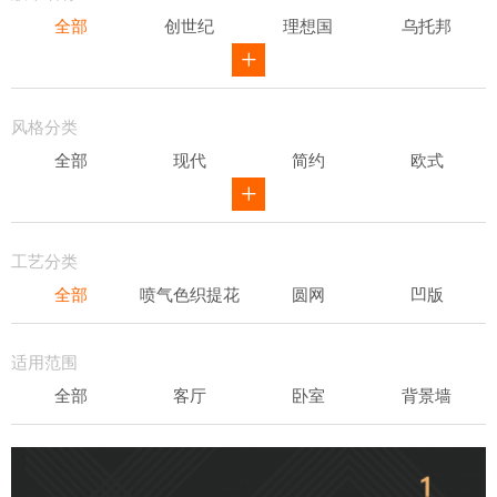
全部
创世纪
理想国
乌托邦
威尔第
ID
骑士风范
其他
风格分类
全部
现代
简约
欧式
新中式
田园
美式
素色
轻奢
工艺分类
全部
喷气色织提花
圆网
凹版
表面发泡
易洁
适用范围
全部
客厅
卧室
背景墙
书房
办公场所
儿童房