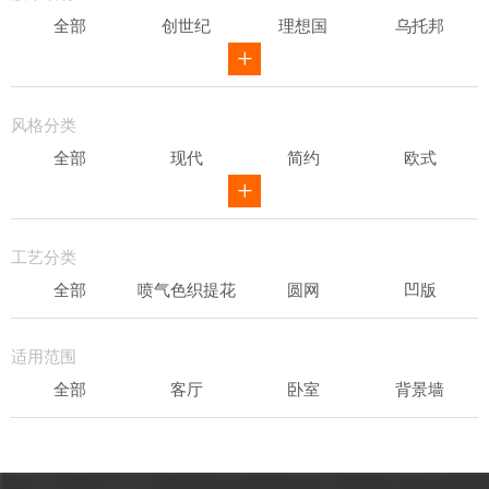
全部
创世纪
理想国
乌托邦
威尔第
ID
骑士风范
其他
风格分类
全部
现代
简约
欧式
新中式
田园
美式
素色
轻奢
工艺分类
全部
喷气色织提花
圆网
凹版
表面发泡
易洁
适用范围
全部
客厅
卧室
背景墙
书房
办公场所
儿童房