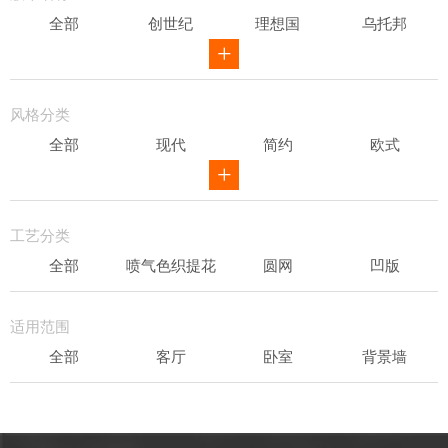
全部
创世纪
理想国
乌托邦
威尔第
ID
骑士风范
其他
风格分类
全部
现代
简约
欧式
新中式
田园
美式
素色
轻奢
工艺分类
全部
喷气色织提花
圆网
凹版
表面发泡
易洁
适用范围
全部
客厅
卧室
背景墙
书房
办公场所
儿童房