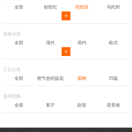
全部
创世纪
理想国
乌托邦
威尔第
ID
骑士风范
其他
风格分类
全部
现代
简约
欧式
新中式
田园
美式
素色
轻奢
工艺分类
全部
喷气色织提花
圆网
凹版
表面发泡
易洁
适用范围
全部
客厅
卧室
背景墙
书房
办公场所
儿童房