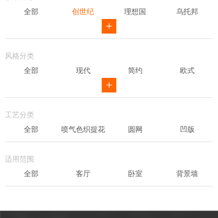
全部
创世纪
理想国
乌托邦
威尔第
ID
骑士风范
其他
风格分类
全部
现代
简约
欧式
新中式
田园
美式
素色
轻奢
工艺分类
全部
喷气色织提花
圆网
凹版
表面发泡
易洁
适用范围
全部
客厅
卧室
背景墙
书房
办公场所
儿童房