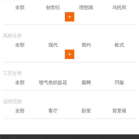
全部
创世纪
理想国
乌托邦
威尔第
ID
骑士风范
其他
风格分类
全部
现代
简约
欧式
新中式
田园
美式
素色
轻奢
工艺分类
全部
喷气色织提花
圆网
凹版
表面发泡
易洁
适用范围
全部
客厅
卧室
背景墙
书房
办公场所
儿童房