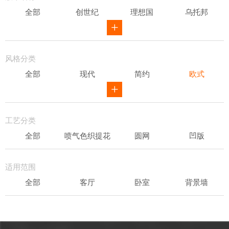
全部
创世纪
理想国
乌托邦
威尔第
ID
骑士风范
其他
风格分类
全部
现代
简约
欧式
新中式
田园
美式
素色
轻奢
工艺分类
全部
喷气色织提花
圆网
凹版
表面发泡
易洁
适用范围
全部
客厅
卧室
背景墙
书房
办公场所
儿童房