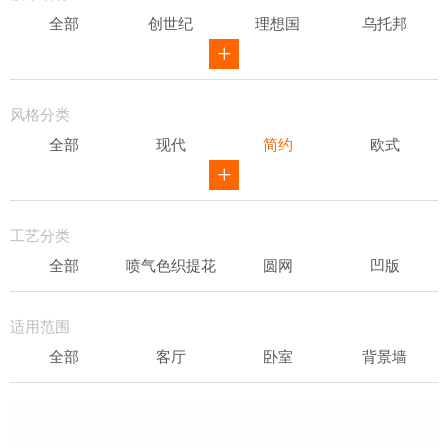
全部
创世纪
理想国
乌托邦
威尔第
ID
骑士风范
其他
风格分类
全部
现代
简约
欧式
新中式
田园
美式
素色
轻奢
工艺分类
全部
喷气色织提花
圆网
凹版
表面发泡
易洁
适用范围
全部
客厅
卧室
背景墙
书房
办公场所
儿童房