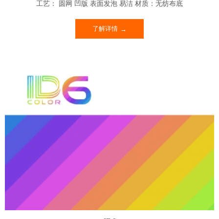
工艺： 圆网 凹版 表面发泡 易洁 材质：无纺布底
了解详情