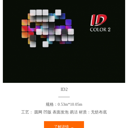
ID2
规格：0.53m*10.05m
工艺： 圆网 凹版 表面发泡 易洁 材质：无纺布底
了解详情