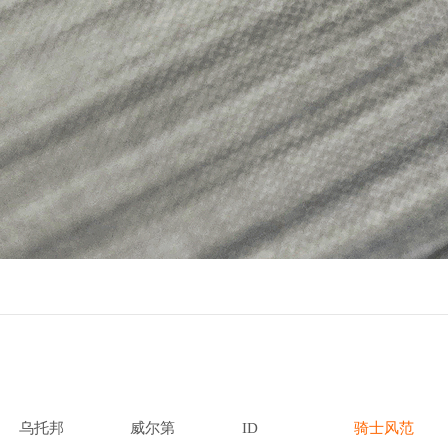
乌托邦
威尔第
ID
骑士风范