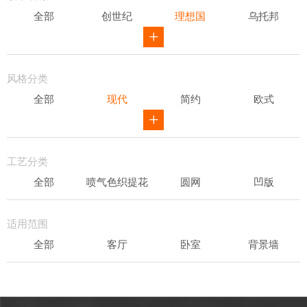
全部
创世纪
理想国
乌托邦
威尔第
ID
骑士风范
其他
风格分类
全部
现代
简约
欧式
新中式
田园
美式
素色
轻奢
工艺分类
全部
喷气色织提花
圆网
凹版
表面发泡
易洁
适用范围
全部
客厅
卧室
背景墙
书房
办公场所
儿童房