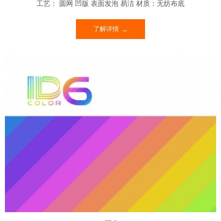
工艺： 圆网 凹版 表面发泡 易洁 材质：无纺布底
了解详情