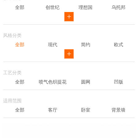
全部
创世纪
理想国
乌托邦
威尔第
ID
骑士风范
其他
风格分类
全部
现代
简约
欧式
新中式
田园
美式
素色
轻奢
工艺分类
全部
喷气色织提花
圆网
凹版
表面发泡
易洁
适用范围
全部
客厅
卧室
背景墙
书房
办公场所
儿童房