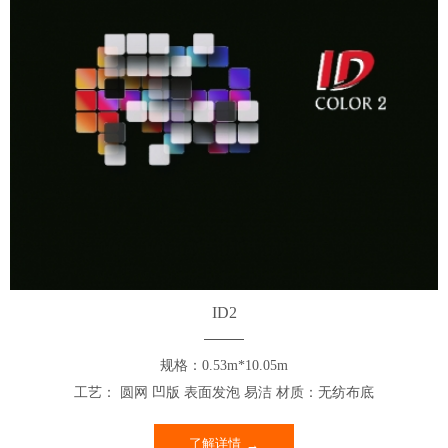
ID2
规格：0.53m*10.05m
工艺： 圆网 凹版 表面发泡 易洁 材质：无纺布底
了解详情